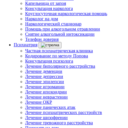
Капельница от запоя
Консультация нарколога
Круглосуточная наркологическая помощь
Нарколог на дом
Наркологический стационар
Помощь при алкогольном отравлении
Снятие алкогольной интоксикации
Телефон доверия
Психиатрия
Частная психиатрическая клиника
Кодирование по методу Попова
Консультация психолога
Лечение биполярного расстройства
Лечение деменции
Лечение депрессии
Лечение эпилепсии
Лечение игромании
Лечение ипохондрии
Лечение неврастении
Лечение ОКР
Лечение панических атак
Лечение психиатрических расстройств
Лечение шизофрении
Лечение тревожного расстройства
Психиатр на дом