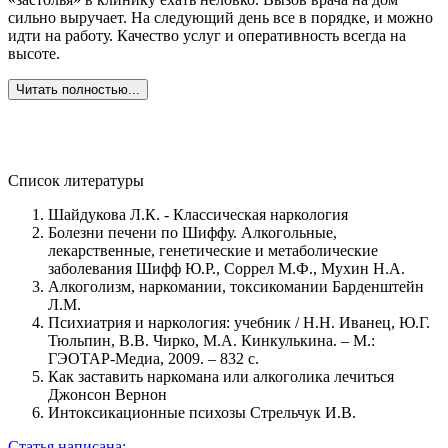
сильно выручает. На следующий день все в порядке, и можно
о
идти на работу. Качество услуг и оперативность всегда на
б
высоте.
Ж
в
Читать полностью...
Список литературы
Шайдукова Л.К. - Классическая наркология
Болезни печени по Шиффу. Алкогольные,
лекарственные, генетические и метаболические
заболевания Шифф Ю.Р., Соррел М.Ф., Мухин Н.А.
Алкоголизм, наркомании, токсикомании Барденштейн
Л.M.
Психиатрия и наркология: учебник / Н.Н. Иванец, Ю.Г.
Тюльпин, В.В. Чирко, М.А. Кинкулькина. – М.:
ГЭОТАР-Медиа, 2009. – 832 с.
Как заставить наркомана или алкоголика лечиться
Джонсон Вернон
Интоксикационные психозы Стрельчук И.В.
Статья написана: