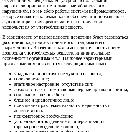
отмене приема вещества. Регулярное использование
наркотиков приводит не только к метаболическим
нарушениям, но и к сбою работы системы нейромедиаторов,
которые являются ключами как в обеспечении нормального
функционирования организма, так и в получении
удовольствия от употребления веществ.
В зависимости от разновидности наркотика будет развиваться
различная
картина абстинентного синдрома и его
выраженность. Значение также имеет длительность приема,
дозировка употребляемых веществ, индивидуальные
особенности организма и т.д. Наиболее характерными
признаками ломки являются следующие симптомы:
упадок сил и постоянное чувство слабости;
головокружение;
апатичное настроение, отсутствие сил;
ломота в теле, напоминающая первые признаки гриппа;
сильные мышечные боли;
бледное и цианотичное лицо;
повышенная раздражительность, нервозность и
агрессивность;
психомоторное возбуждение;
усиленное потоотделение и гиперсаливация
(чрезмерное выделение слюны);
трудности с засыпанием, бессонница;