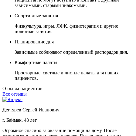
зависимыми, старыми знакомыми.
Спортивные занятия
Физкультура, игры, ЛФК, физиотерапия и другие
полезные занятия.
Планирование дня
Зависимые соблюдают определенный распорядок дня.
Комфортные палаты
Просторные, светлые и чистые палаты для наших
пациентов.
Отзывы пациентов
Все отзывы
Дегтярев Сергей Иванович
г. Баймак, 48 лет
г
Огромное спасибо за оказание помощи на дому. После
З
«застолья» в клинику ехать неловко. Вызов врача на дом
о