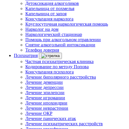
Детоксикация алкоголиков
Капельница от похмелья
Капельница от запоя
Консультация нарколога
Круглосуточная наркологическая помощь
Нарколог на дом
Наркологический стационар
Помощь при алкогольном отравлении
Снятие алкогольной интоксикации
Телефон доверия
Психиатрия
Частная психиатрическая клиника
Кодирование по методу Попова
Консультация психолога
Лечение биполярного расстройства
Лечение деменции
Лечение депрессии
Лечение эпилепсии
Лечение игромании
Лечение ипохондрии
Лечение неврастении
Лечение ОКР
Лечение панических атак
Лечение психиатрических расстройств
Лечение шизофрении