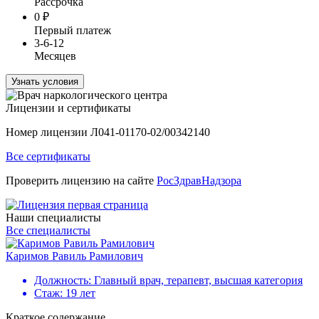
Рассрочка
0
₽
Первый платеж
3-6-12
Месяцев
Узнать условия
Лицензии и сертификаты
Номер лицензии Л041-01170-02/00342140
Все сертификаты
Проверить лицензию на сайте
РосЗдравНадзора
Наши специалисты
Все специалисты
Каримов Равиль Рамилович
Г
Должность:
Главный врач, терапевт, высшая категория
Стаж:
19 лет
Краткое содержание