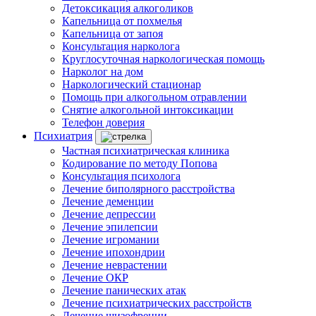
Детоксикация алкоголиков
Капельница от похмелья
Капельница от запоя
Консультация нарколога
Круглосуточная наркологическая помощь
Нарколог на дом
Наркологический стационар
Помощь при алкогольном отравлении
Снятие алкогольной интоксикации
Телефон доверия
Психиатрия
Частная психиатрическая клиника
Кодирование по методу Попова
Консультация психолога
Лечение биполярного расстройства
Лечение деменции
Лечение депрессии
Лечение эпилепсии
Лечение игромании
Лечение ипохондрии
Лечение неврастении
Лечение ОКР
Лечение панических атак
Лечение психиатрических расстройств
Лечение шизофрении