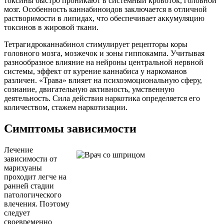
токсины быстро проникают в системный кровоток, головной
мозг. Особенность каннабиноидов заключается в отличной
растворимости в липидах, что обеспечивает аккумуляцию
токсинов в жировой ткани.
Тетрагидроканнабинол стимулирует рецепторы коры
головного мозга, мозжечок и зоны гиппокампа. Учитывая
разнообразное влияние на нейроны центральной нервной
системы, эффект от курение каннабиса у наркоманов
различен. «Трава» влияет на психоэмоциональную сферу,
сознание, двигательную активность, умственную
деятельность. Сила действия наркотика определяется его
количеством, стажем наркотизации.
Симптомы зависимости
Лечение
зависимости от
марихуаны
проходит легче на
ранней стадии
патологического
влечения. Поэтому
следует
своевременно