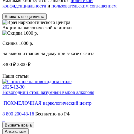
Нажимая кнопку я соглашаюсь с
политикой
конфиденциальности
и
пользовательским соглашением
Вызвать специалиста
Акции наркологической клиники
Скидка 1000 р.
Н
на вывод из запоя на дому при заказе с сайта
С
3300 ₽
2300 ₽
3
Наши статьи
2025-12-30
2
Новогодний стол: разумный выбор алкоголя
Ч
ПОХМЕЛОЧНАЯ
наркологический центр
8 800 200-48-16
Бесплатно по РФ
Вызвать врача
Алкоголизм