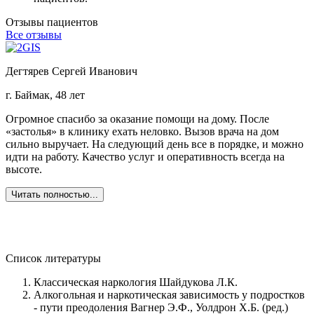
Отзывы пациентов
Все отзывы
Дегтярев Сергей Иванович
г. Баймак, 48 лет
г
Огромное спасибо за оказание помощи на дому. После
З
«застолья» в клинику ехать неловко. Вызов врача на дом
о
сильно выручает. На следующий день все в порядке, и можно
о
идти на работу. Качество услуг и оперативность всегда на
б
высоте.
Ж
в
Читать полностью...
Список литературы
Классическая наркология Шайдукова Л.К.
Алкогольная и наркотическая зависимость у подростков
- пути преодоления Вагнер Э.Ф., Уолдрон X.Б. (ред.)