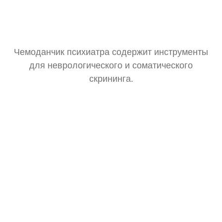
Чемоданчик психиатра содержит инструменты
для неврологического и соматического
скрининга.
Тонометр
Замер давления для оценки общего состояния.
Стетоскоп
Базовая аускультация перед выпиской рецептов.
Зрачковый фонарик
Тест реакции зрачков на свет.