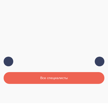
Должность:
Главный врач, терапевт, высшая
категория
Стаж:
19 лет
Все специалисты