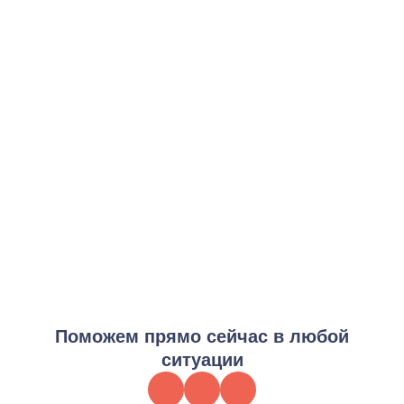
Базовый курс терапии
от 3 000 ₽
Заказать услугу
Интенсивная программа
от 8 000 ₽
Заказать услугу
Стационарное лечение
от 12 000 ₽
Заказать услугу
Поддерживающая терапия
от 5 000 ₽
Заказать услугу
Поможем прямо сейчас в любой
ситуации