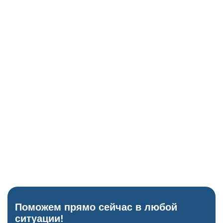
Глюкометр
Исключение скачков сахара как причины бреда.
ЭКГ-аппарат
Проверка сердца перед назначением психотропов.
Когнитивные тесты
Блиц-опрос для проверки памяти и ориентации.
Поможем прямо сейчас в любой
ситуации!