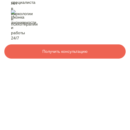
Контакты
лет в наркологии
и психотерапии
анонимность
и работа 24/7
8 800 200-48-16
Бесплатно по РФ
Вызвать специалиста
Получить консультацию
ООО «Медицинская компания «Наркологический центр»
г. Баймак, ул. Победы, 9А,
Электронная почта:
info@mk-narkolog-centr