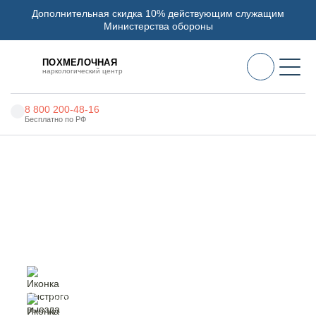
Дополнительная скидка 10% действующим служащим
Министерства обороны
ПОХМЕЛОЧНАЯ
наркологический центр
8 800 200-48-16
Бесплатно по РФ
Алкоголизм
Главная
Услуги
Лечение ОКР
Наркомания
Наркология
Лечение ОКР в Баймаке
Психиатрия
Реабилитация
Цены
быстрый выезд
специалиста
О нас