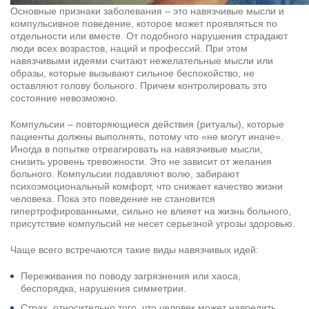
Основные признаки заболевания – это навязчивые мысли и
компульсивное поведение, которое может проявляться по
отдельности или вместе. От подобного нарушения страдают
люди всех возрастов, наций и профессий. При этом
Результаты поиска (0)
Нажимая кнопку я соглашаюсь с
политикой конфиденциальности
навязчивыми идеями считают нежелательные мысли или
и
пользовательским соглашением
образы, которые вызывают сильное беспокойство, не
оставляют голову больного. Причем контролировать это
Вызвать специалиста
Нажимая кнопку я соглашаюсь с
политикой конфиденциальности
состояние невозможно.
и
пользовательским соглашением
Компульсии – повторяющиеся действия (ритуалы), которые
Отправить
пациенты должны выполнять, потому что «не могут иначе».
Иногда в попытке отреагировать на навязчивые мысли,
снизить уровень тревожности. Это не зависит от желания
больного. Компульсии подавляют волю, забирают
психоэмоциональный комфорт, что снижает качество жизни
человека. Пока это поведение не становится
гипертрофированными, сильно не влияет на жизнь больного,
присутствие компульсий не несет серьезной угрозы здоровью.
Чаще всего встречаются такие виды навязчивых идей:
Переживания по поводу загрязнения или хаоса,
беспорядка, нарушения симметрии.
Страх, относительно того, что человек может навредить