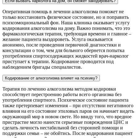
Если вызвать нарколога на дом, он сможет закодировать?
Оперативная помощь в лечении алкоголизма поможет не
только восстановить физическое состояние, но и поправить
психоэмоциональный фон. Наша клиника оказывает услугу
кодирования алкоголизма на дому. Важно понимать, что это
фармакологическая терапия, требующая времени и главное –
желание пациента выздороветь. Услуга оказывается
анонимно, после проведения первичной диагностики и
консультации о том, чем для больного обернется попытка
употребления спиртосодержащих жидкостей врач-нарколог
приступает к терапии. Кодирование проводится под
наблюдением бригады специалистов.
Кодирование от алкоголизма влияет на психику?
Терапия по лечению алкоголизма методом кодировки
способствует перестроению работы всего организма без
употребления спиртного. Психическое состояние пациента
также претерпевает изменения – при отсутствии негативного
влияния на его состояние этиловых паров он начинает видеть
окружающий мир в новом свете. Но ввиду того, что вредное
пристрастие могло нанести серьезные повреждения ЦНС и
сделать личность нестабильной без сторонней помощи и
поддержки семьи – не обойтись. После кодирования пациент