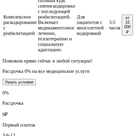
Полный курс
снятия кодировки
с последующей
Комплексное
реабилитацией.
Для
от
раскодирование
Включает
пациентов с
3-5
15
000
с
медикаментозное
многолетней
часов
₽
реабилитацией
лечение,
кодировкой
психотерапию и
социальную
адаптацию.
Поможем прямо сейчас в любой ситуации!
Рассрочка 0% на все медицинские услуги
Узнать условия
0
%
Рассрочка
0
₽
Первый платеж
3-6-12