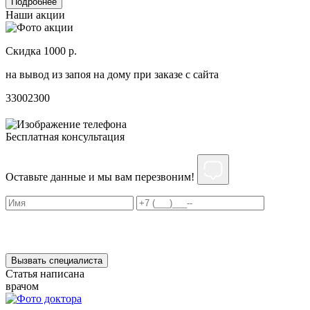
Подробнее
Наши акции
Скидка 1000 р.
Н
на вывод из запоя на дому при заказе с сайта
С
3300
2300
3
Бесплатная консультация
Оставьте данные и мы вам перезвоним!
Нажимая на кнопку ”Отправить”, Вы даёте своё
согласие
на
обработку персональных данных
Вызвать специалиста
Статья написана
врачом