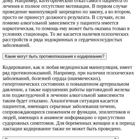
дому. Например, категорический отказ самого пациента от
лечения и полное отсутствие мотивации. В первом случае
проведение манипуляций запрещено по закону, а во втором,
просто не принесут должного результата. В случаях, если
помимо алкогольной зависимости у пациента имеется
наркотическая, то помощь ему может быть оказана только в
условиях стационара. То же касается наличия психических
расстройств и ряда эндокринных и сердечнососудистых
заболеваний.
Какие могут быть противопоказания к кодированию?
Кодирование, как и любая медицинская манипуляция, имеет
ряд противопоказаний. Например, при наличии психических
заболеваний, болезней сердца (ишемических),
гипертонических состояниях и повышенном артериальном
давлении, а также нарушениях работы щитовидной железы
или поджелудочной в лечении алкогольной зависимости
таким будет отказано. Аналогичная ситуация касается
пациентов, имеющих серьезные заболевания печени,
сопровождающиеся снижением ее функции, эпилептиков и
людей, имеющих в анамнезе информацию о присутствии
судорожных симптомов. Для беременных женщин и в период
лактации кодирование также не может быть проведено.