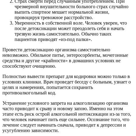
Страх смерти перед случайным употреблением. При
чрезмерной внушительности больного страх случайно
выпить спиртное мешает нормальной жизни,
провоцируя тревожное расстройство.
Уверенность в собственной воле. Человек уверен, что
после детоксикации может преодолеть себя и начать
трезвую жизнь самостоятельно. Обычно таких
пациентов приводят «из-под палки».
Провести детоксикацию организма самостоятельно
невозможно. Обильное питье, энтеросорбенты, мочегонные
средства и другие «крайности» в домашних условиях не
способствуют очищению.
Полностью вывести препарат для кодировки можно только в
условиях клиники. Врач проведет беседу с больным, узнает о
целях и намерениях, попытается сохранить
противоалкогольный код.
Устранение условного запрета на алкоголизацию организма
часто приводит к срыву и новому запою. Именно на этом
этапе есть риск острой алкогольной интоксикации из-за того,
что человек начинает пить еще сильнее. Осознание того, что
лечение следует начинать сначала, приводит к депрессии и
усугублению зависимости.