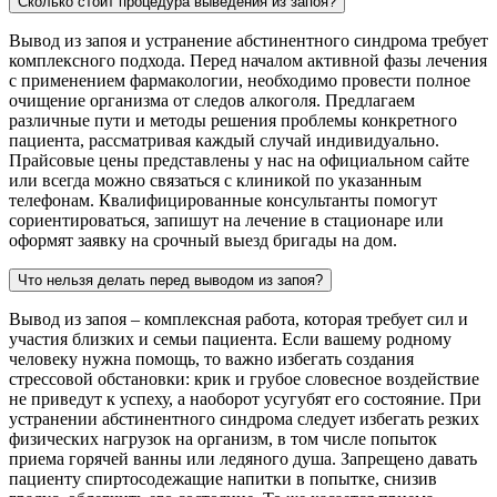
Сколько стоит процедура выведения из запоя?
Вывод из запоя и устранение абстинентного синдрома требует
комплексного подхода. Перед началом активной фазы лечения
с применением фармакологии, необходимо провести полное
очищение организма от следов алкоголя. Предлагаем
различные пути и методы решения проблемы конкретного
пациента, рассматривая каждый случай индивидуально.
Прайсовые цены представлены у нас на официальном сайте
или всегда можно связаться с клиникой по указанным
телефонам. Квалифицированные консультанты помогут
сориентироваться, запишут на лечение в стационаре или
оформят заявку на срочный выезд бригады на дом.
Что нельзя делать перед выводом из запоя?
Вывод из запоя – комплексная работа, которая требует сил и
участия близких и семьи пациента. Если вашему родному
человеку нужна помощь, то важно избегать создания
стрессовой обстановки: крик и грубое словесное воздействие
не приведут к успеху, а наоборот усугубят его состояние. При
устранении абстинентного синдрома следует избегать резких
физических нагрузок на организм, в том числе попыток
приема горячей ванны или ледяного душа. Запрещено давать
пациенту спиртосодежащие напитки в попытке, снизив