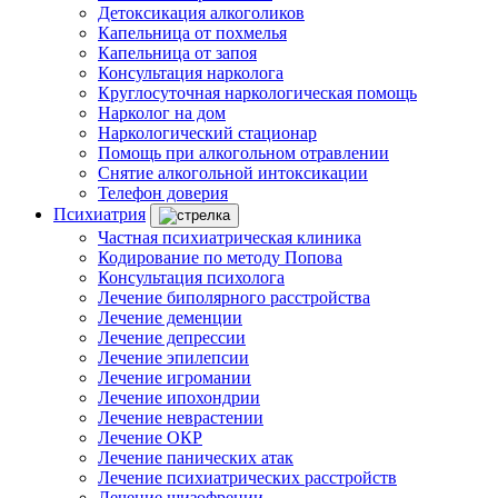
Детоксикация алкоголиков
Капельница от похмелья
Капельница от запоя
Консультация нарколога
Круглосуточная наркологическая помощь
Нарколог на дом
Наркологический стационар
Помощь при алкогольном отравлении
Снятие алкогольной интоксикации
Телефон доверия
Психиатрия
Частная психиатрическая клиника
Кодирование по методу Попова
Консультация психолога
Лечение биполярного расстройства
Лечение деменции
Лечение депрессии
Лечение эпилепсии
Лечение игромании
Лечение ипохондрии
Лечение неврастении
Лечение ОКР
Лечение панических атак
Лечение психиатрических расстройств
Лечение шизофрении