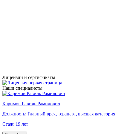
Лицензии и сертификаты
Наши специалисты
Каримов Равиль Рамилович
Г
Должность:
Главный врач, терапевт, высшая категория
Стаж:
19 лет