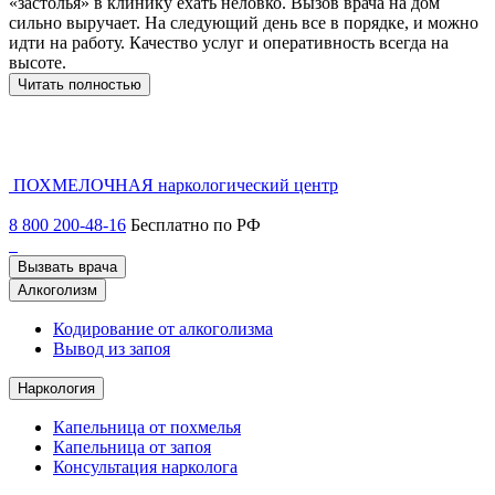
«застолья» в клинику ехать неловко. Вызов врача на дом
о
сильно выручает. На следующий день все в порядке, и можно
о
идти на работу. Качество услуг и оперативность всегда на
б
высоте.
Ж
в
Читать полностью
ПОХМЕЛОЧНАЯ
наркологический центр
8 800 200-48-16
Бесплатно по РФ
Вызвать врача
Алкоголизм
Кодирование от алкоголизма
Вывод из запоя
Наркология
Капельница от похмелья
Капельница от запоя
Консультация нарколога