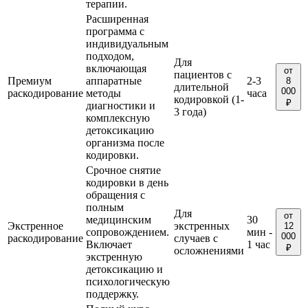
терапии.
Расширенная
программа с
индивидуальным
подходом,
Для
включающая
от
пациентов с
Премиум
аппаратные
2-3
8
длительной
000
раскодирование
методы
часа
кодировкой (1-
₽
диагностики и
3 года)
комплексную
детоксикацию
организма после
кодировки.
Срочное снятие
кодировки в день
обращения с
полным
Для
от
медицинским
30
Экстренное
экстренных
12
сопровождением.
мин -
000
раскодирование
случаев с
Включает
1 час
₽
осложнениями
экстренную
детоксикацию и
психологическую
поддержку.