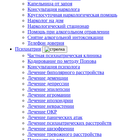
Капельница от запоя
Консультация нарколога
Круглосуточная наркологическая помощь
Нарколог на дом
Наркологический стационар
Помощь при алкогольном отравлении
Снятие алкогольной интоксикации
Телефон доверия
Психиатрия
Частная психиатрическая клиника
Кодирование по методу Попова
Консультация психолога
Лечение биполярного расстройства
Лечение деменции
Лечение депрессии
Лечение эпилепсии
Лечение игромании
Лечение ипохондрии
Лечение неврастении
Лечение ОКР
Лечение панических атак
Лечение психиатрических расстройств
Лечение шизофрении
Лечение тревожного расстройства
Психиатр на дом