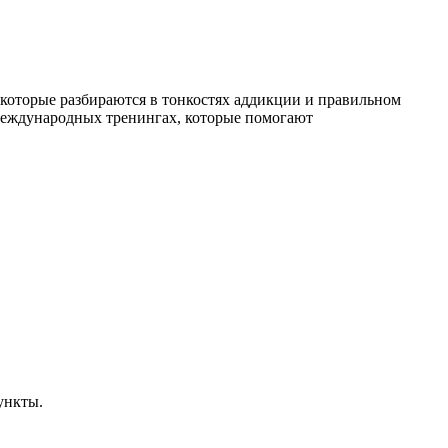
К
которые разбираются в тонкостях аддикции и правильном
международных тренингах, которые помогают
ункты.