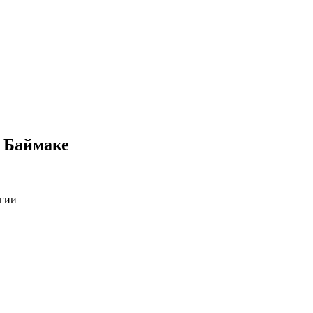
 Баймаке
огии