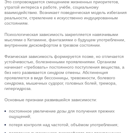
Это сопровождается смещением жизненных приоритетов,
утратой интереса к работе, учёбе, социальному
взаимодействию. Возникает поведенческая модель избегания
реальности, стремление к искусственно индуцированным
состояниям.
Психологическая зависимость закрепляется навязчивыми
мыслями о Кетамине, фантазиями о будущем употреблении,
внутренним дискомфортом в трезвом состоянии.
Физическая зависимость формируется позже, но отличается
устойчивостью, болезненными проявлениями. Организм
начинает «требовать» постоянного поступления вещества, а
без него развивается синдром отмены. Абстиненция
проявляется в виде бессонницы, тревожности, болевого
синдрома, мышечных судорог, головных болей, тремора,
гипергидроза.
Основные признаки развившейся зависимости:
постоянное увеличение дозы для получения прежних
ощущений;
потеря контроля над частотой, объёмом употребления;
появление выраженного дискомфорта при прекращении