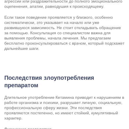
агрессии или раздражительности до полного эмоционального
оцепенения, апатии, равнодушия к происходящему.
Если такое поведение проявляется у близкого, особенно
систематически, это указывает на начало или уже
развившуюся зависимость. Не стоит откладывать обращение
за помощью. Консультация со специалистом важна для
выявления проблемы, начала лечения. Мы предлагаем
бесплатно проконсультироваться с врачом, который подскажет
дальнейшие шаги.
Последствия злоупотребления
препаратом
Задать вопрос
Задайте свой вопрос и мы ответим вам
Длительное употребление Кетамина приводит к нарушениям в
работе организма и психики, разрушает личную, социальную,
Бесплатная консультация
профессиональную сферу жизни. Эти последствия
Оставьте данные и мы вам перезвоним!
проявляются постепенно, но имеют стойкий, кумулятивный
характер.
Поиск по сайту
Выбор города
Физические последствия.