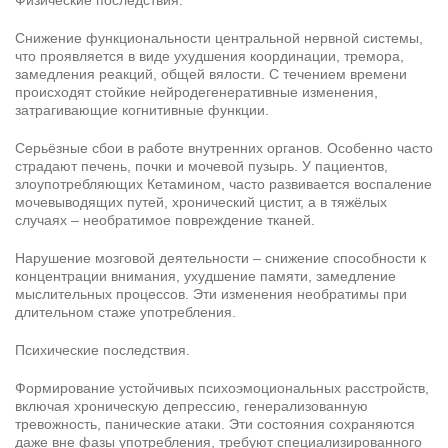
Снижение функциональности центральной нервной системы,
что проявляется в виде ухудшения координации, тремора,
Результаты поиска (0)
замедления реакций, общей вялости. С течением времени
Нажимая кнопку я соглашаюсь с
политикой конфиденциальности
происходят стойкие нейродегенеративные изменения,
и
пользовательским соглашением
затрагивающие когнитивные функции.
Вызвать специалиста
Нажимая кнопку я соглашаюсь с
политикой конфиденциальности
Серьёзные сбои в работе внутренних органов. Особенно часто
и
пользовательским соглашением
страдают печень, почки и мочевой пузырь. У пациентов,
злоупотребляющих Кетамином, часто развивается воспаление
Отправить
мочевыводящих путей, хронический цистит, а в тяжёлых
случаях – необратимое повреждение тканей.
Нарушение мозговой деятельности – снижение способности к
концентрации внимания, ухудшение памяти, замедление
мыслительных процессов. Эти изменения необратимы при
длительном стаже употребления.
Психические последствия.
Формирование устойчивых психоэмоциональных расстройств,
включая хроническую депрессию, генерализованную
тревожность, панические атаки. Эти состояния сохраняются
даже вне фазы употребления, требуют специализированного