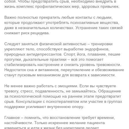
собой. Чтобы предотвратить срыв, необходимо внедрить в
жизнь комплекс профилактических мер, здоровых привычек.
Важно полностью прекратить любые контакты с людьми,
которые продолжают употреблять психоактивные вещества,
даже в незначительных количествах. Устранение таких связей
снижает риск рецидива.
Следует заняться физической активностью – тренировки
укрепляют тело, способствуют выработке эндорфинов,
природных антидепрессантов. Спорт, йога, плавание, пешие
прогулки, дыхательные практики – всё это помогает
стабилизировать настроение и снизить уровень тревожности.
Недостаток сна и витаминов, переутомление и обезвоживание
станут пусковым механизмом для возврата к зависимости.
Не менее важно работать с эмоциями. Если вы чувствуете
тревогу, стресс, подавленность, не замыкайтесь. Обращение
за психологической помощью на раннем этапе предотвратит
срыв. Консультации с психотерапевтом или участие в группах
поддержки усиливают внутреннюю опору.
Главное – помнить, что восстановление требует времени,
настойчивости. Только искреннее желание пациента
измениться и идти к жизни без наркотиков делает