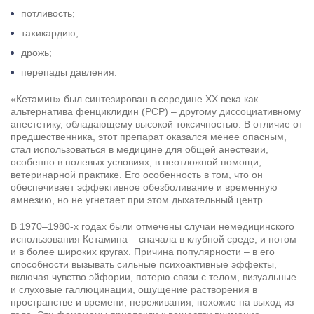
потливость;
тахикардию;
дрожь;
перепады давления.
«Кетамин» был синтезирован в середине XX века как
альтернатива фенциклидин (PCP) – другому диссоциативному
анестетику, обладающему высокой токсичностью. В отличие от
предшественника, этот препарат оказался менее опасным,
стал использоваться в медицине для общей анестезии,
особенно в полевых условиях, в неотложной помощи,
ветеринарной практике. Его особенность в том, что он
обеспечивает эффективное обезболивание и временную
амнезию, но не угнетает при этом дыхательный центр.
В 1970–1980-х годах были отмечены случаи немедицинского
использования Кетамина – сначала в клубной среде, и потом
и в более широких кругах. Причина популярности – в его
способности вызывать сильные психоактивные эффекты,
включая чувство эйфории, потерю связи с телом, визуальные
и слуховые галлюцинации, ощущение растворения в
пространстве и времени, переживания, похожие на выход из