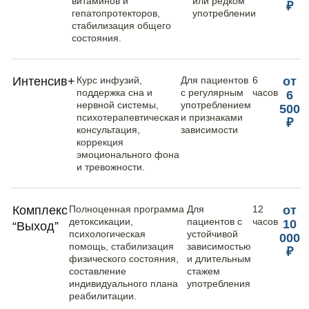
витаминов и
или редком
₽
гепатопротекторов,
употреблении
стабилизация общего
состояния.
Интенсив+
Курс инфузий,
Для пациентов
6
от
поддержка сна и
с регулярным
часов
6
нервной системы,
употреблением
500
психотерапевтическая
и признаками
₽
консультация,
зависимости
коррекция
эмоционального фона
и тревожности.
Комплекс
Полноценная программа
Для
12
от
детоксикации,
пациентов с
часов
10
“Выход”
психологическая
устойчивой
000
помощь, стабилизация
зависимостью
₽
физического состояния,
и длительным
составление
стажем
индивидуального плана
употребления
реабилитации.