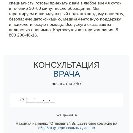
специалисты готовы приехать к вам в любое время суток
в течение 30–60 минут после обращения. Мы
Контакты
гарантируем индивидуальный подход к каждому пациенту,
безопасную детоксикацию, медикаментозную поддержку
и психологическую помощь. Все услуги оказываются
8 800 200-48-16
полностью анонимно. Круглосуточная горячая линия:
8
Бесплатно по РФ
800 200-48-16
.
14 лет опыта в наркологии и психотерапии
Вызвать специалиста
Наркологическая помощь на дому
Вызов врача нарколога по вашему адресу - 30 минут
КОНСУЛЬТАЦИЯ
ООО «Медицинская компания «Наркологический центр»
г. Баймак, ул. Победы, 9А,
ВРАЧА
Электронная почта:
info@mk-narkolog-centr
Бесплатно 24/7
Отправить
Нажимая на кнопку ”Отправить”, Вы даёте своё согласие на
обработку персональных данных