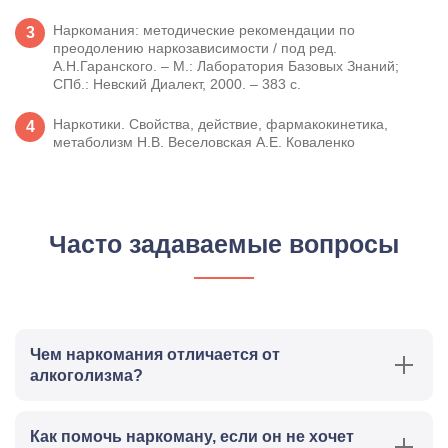
Наркомания: методические рекомендации по
преодолению наркозависимости / под ред.
А.Н.Гаранского. – М.: Лаборатория Базовых Знаний;
СПб.: Невский Диалект, 2000. – 383 с.
Наркотики. Свойства, действие, фармакокинетика,
метаболизм Н.В. Веселовская А.Е. Коваленко
Часто задаваемые вопросы
Чем наркомания отличается от
алкоголизма?
Наркомания и алкоголизм – тяжелые хронические
Как помочь наркоману, если он не хочет