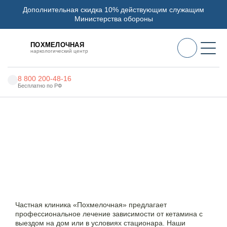
Дополнительная скидка 10% действующим служащим
Министерства обороны
ПОХМЕЛОЧНАЯ
наркологический центр
8 800 200-48-16
Бесплатно по РФ
Алкоголизм
Наркоцентр «Похмелочная» в Баймаке
Лечение от кетамина
Наркомания
Наркология
Лечение кетаминовой
зависимости в Баймаке:
Психиатрия
безопасный вывод из зависимости
Реабилитация
Частная клиника «Похмелочная» предлагает
Цены
профессиональное лечение зависимости от кетамина с
выездом на дом или в условиях стационара. Наши
О нас