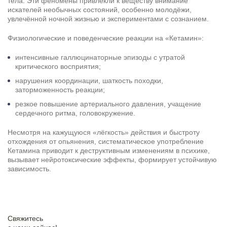
тела. Эти феномены привлекли к веществу внимание
искателей необычных состояний, особенно молодёжи,
увлечённой ночной жизнью и экспериментами с сознанием.
Физиологические и поведенческие реакции на «Кетамин»:
интенсивные галлюцинаторные эпизоды с утратой
критического восприятия;
нарушения координации, шаткость походки,
заторможенность реакции;
резкое повышение артериального давления, учащение
сердечного ритма, головокружение.
Несмотря на кажущуюся «лёгкость» действия и быстроту
отхождения от опьянения, систематическое употребление
Кетамина приводит к деструктивным изменениям в психике,
вызывает нейротоксические эффекты, формирует устойчивую
зависимость.
Свяжитесь