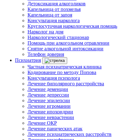
Детоксикация алкоголиков
Капельница от похмелья
Капельница от запоя
Консультация нарколога
Круглосуточная наркологическая помощь
Нарколог на дом
Наркологический стационар
Помощь при алкогольном отравлении
Снятие алкогольной интоксикации
Телефон доверия
Психиатрия
Частная психиатрическая клиника
Кодирование по методу Попова
Консультация психолога
Лечение биполярного расстройства
Лечение деменции
Лечение депрессии
Лечение эпилепсии
Лечение игромании
Лечение ипохондрии
Лечение неврастении
Лечение ОКР
Лечение панических атак
Лечение психиатрических расстройств
Лечение шизофрении