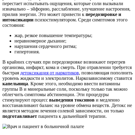
перестает испытывать ощущения, которые соли вызывали
изначально – эйфорию, расслабление, улучшение настроения,
прилив энергии. Это может привести к
передозировке и
интоксикации
психостимулятором. Среди симптомов этого
состояния:
жар, резкое повышение температуры;
неравномерное дыхание;
нарушения сердечного ритма;
гипертония.
В крайних случаях при передозировке возникают перегрев
организма, инфаркт, кома и смерть. При отравлении требуется
быстрая
детоксикация от наркотиков
, позволяющая пополнить
уровень жидкости и электролитов. Наркозависимому ставится
капельница
. Кроме этого, необходимо ввести витамины
группы B и минеральные соли, поскольку только так можно
облегчить симптомы абстиненции. Эти процедуры
стимулируют процесс
выведения токсинов
и медленно
восстанавливают баланс на уровне обмена веществ. Детокс не
является методом лечения солевой зависимости, он только
подготавливает
пациента к дальнейшей терапии.