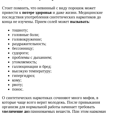
Стоит помнить, что невинный с виду порошок может
привести к
потере здоровья
и даже жизни. Медицинские
последствия употребления синтетических наркотиков до
конца не изучены. Прием солей может
вызывать
:
тошноту;
головные боли;
головокружение;
раздражительность;
бессонницу;
судороги;
проблемы с дыханием;
утомляемость;
галлюцинации и бред;
высокую температуру;
гипергидроз;
кому;
рвоту;
понос.
О синтетических наркотиках сочиняют много мифов, в
которые чаще всего верит молодежь. После привыкания
организм для нормальной работы начинает требовать
увеличение доз
принимаемых веществ. При этом наркоман