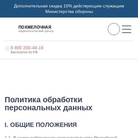
Дополнительная скидка 10% действующим служащим
Министерства обороны
ПОХМЕЛОЧНАЯ
наркологический центр
8 800 200-48-16
Бесплатно по РФ
Алкоголизм
Наркоцентр «Похмелочная» в Баймаке
Наркомания
Политика обработки персональных данных
Наркология
Политика обработки
Психиатрия
персональных данных
Реабилитация
I. ОБЩИЕ ПОЛОЖЕНИЯ
Цены
О нас
1.1. В целях соблюдения законодательства Российской