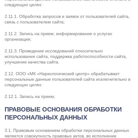
следующих целях:
2.11.1. Обработка запросов и заявок от пользователей сайта,
связь с пользователем сайта;
2.11.2. Запись на прием, информирование о услугах
организации;
2.11.3. Проведение исследований относительно
использования сайта, поддержка работоспособности сайта,
улучшение качества сайта.
2.12. ООО «МК «Наркологический центр» обрабатывает
персональные данные пользователей сайта исключительно в
следующих целях:
Задать вопрос
2.12.1. Запись на прием;
Задайте свой вопрос и мы ответим вам
ПРАВОВЫЕ ОСНОВАНИЯ ОБРАБОТКИ
Бесплатная консультация
ПЕРСОНАЛЬНЫХ ДАННЫХ
Оставьте данные и мы вам перезвоним!
3.1. Правовым основанием обработки персональных данных
Поиск по сайту
Выбор города
является совокупность правовых актов, во исполнение