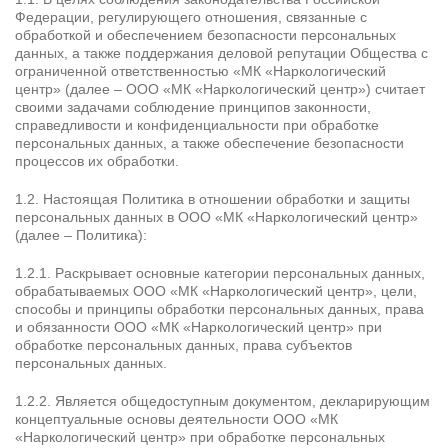
Федерации, регулирующего отношения, связанные с
Контакты
обработкой и обеспечением безопасности персональных
данных, а также поддержания деловой репутации Общества с
ограниченной ответственностью «МК «Наркологический
центр» (далее – ООО «МК «Наркологический центр») считает
8 800 200-48-16
Бесплатно по РФ
своими задачами соблюдение принципов законности,
справедливости и конфиденциальности при обработке
персональных данных, а также обеспечение безопасности
Вызвать специалиста
процессов их обработки.
1.2. Настоящая Политика в отношении обработки и защиты
персональных данных в ООО «МК «Наркологический центр»
ООО «Медицинская компания «Наркологический центр»
(далее – Политика):
г. Баймак, ул. Победы, 9А,
Электронная почта:
info@mk-narkolog-centr
1.2.1. Раскрывает основные категории персональных данных,
обрабатываемых ООО «МК «Наркологический центр», цели,
способы и принципы обработки персональных данных, права
и обязанности ООО «МК «Наркологический центр» при
обработке персональных данных, права субъектов
персональных данных.
1.2.2. Является общедоступным документом, декларирующим
концептуальные основы деятельности ООО «МК
«Наркологический центр» при обработке персональных